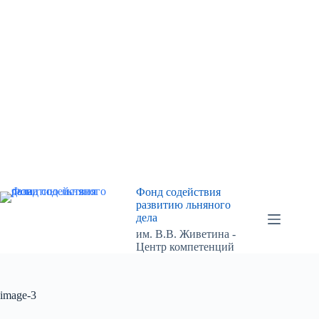
Перейти
к
сути
Фонд содействия
развитию льняного
дела
им. В.В. Живетина -
Центр компетенций
image-3