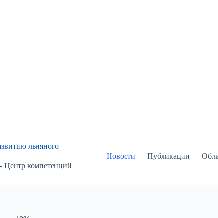
азвитию льняного
Новости
Публикации
Обла
 - Центр компетенций