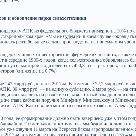
на на 10%
ов и обновление парка сельхозтехники
 поддержку АПК из федерального бюджета примерно на 10% по 
тавропольском крае. «Мы не будем ни в коем случае сокращать
ивать рентабельные сельхозпроизводства на приемлемом уровн
оддержку новых инвестпроектов, фермерских хозяйств, а также 
т в середине 1980-х годов, когда сельхозтехника обновлялась б
и у сельхозпроизводителей есть 450,8 тыс. тракторов, что на 0,
ваторов (снижение на 0,7%).
е 242 млрд руб., как и в 2017-м. В том числе 52,2 млрд руб. вы
 АПК, 39 млрд руб. — на единую субсидию, 2 млрд руб. — на ст
дился выделить на развитие сельского хозяйства дополнительно 
да же глава кабмина поручил Минфину, Минсельхозу и Минэконо
вития АПК. Как говорил министр сельского хозяйства Александр 
0 года, ее формирование должно быть завершено уже в этом году,
 ближайшие 10 лет, какие инструменты мы будем использовать, к
оз уже озвучил 11 марта на Всероссийском агропромышленном ф
 в 2017-м, в том числе нарастить производство зерна со 135,4 млн