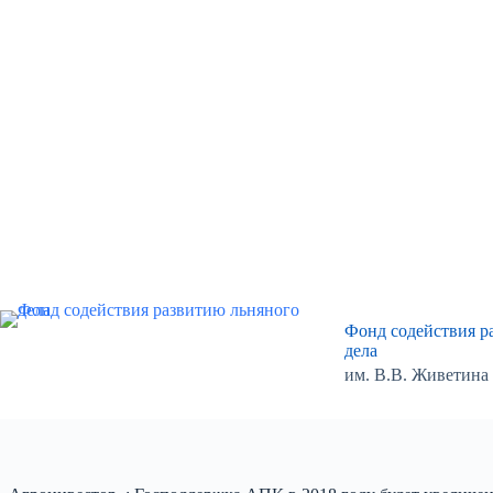
Перейти
к
сути
Фонд содействия р
дела
им. В.В. Живетина