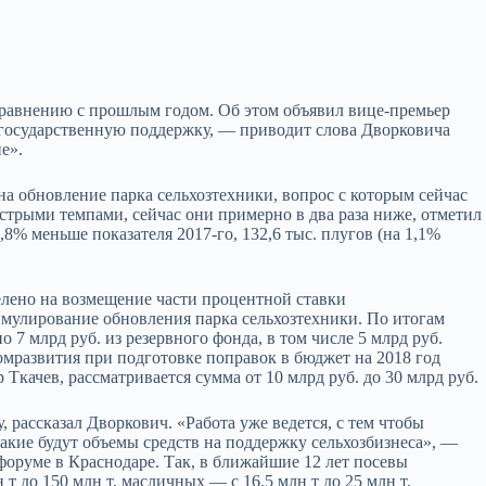
сравнению с прошлым годом. Об этом объявил вице-премьер
 государственную поддержку, — приводит слова Дворковича
е».
на обновление парка сельхозтехники, вопрос с которым сейчас
ыстрыми темпами, сейчас они примерно в два раза ниже, отметил
8% меньше показателя 2017-го, 132,6 тыс. плугов (на 1,1%
делено на возмещение части процентной ставки
имулирование обновления парка сельхозтехники. По итогам
7 млрд руб. из резервного фонда, в том числе 5 млрд руб.
мразвития при подготовке поправок в бюджет на 2018 год
Ткачев, рассматривается сумма от 10 млрд руб. до 30 млрд руб.
 рассказал Дворкович. «Работа уже ведется, с тем чтобы
акие будут объемы средств на поддержку сельхозбизнеса», —
оруме в Краснодаре. Так, в ближайшие 12 лет посевы
 т до 150 млн т, масличных — с 16,5 млн т до 25 млн т,