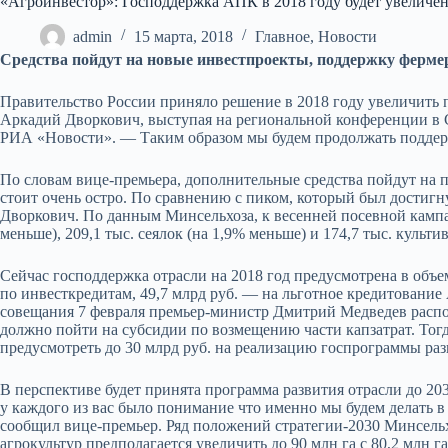
«Агроинвестор»: Господдержка АПК в 2018 году будет увеличе
admin
15 марта, 2018
Главное
,
Новости
Средства пойдут на новые инвестпроекты, поддержку фермер
Правительство России приняло решение в 2018 году увеличить
Аркадий Дворкович, выступая на региональной конференции в С
РИА «Новости». — Таким образом мы будем продолжать поддерж
По словам вице-премьера, дополнительные средства пойдут на п
стоит очень остро. По сравнению с пиком, который был достигну
Дворкович. По данным Минсельхоза, к весенней посевной кампани
меньше), 209,1 тыс. сеялок (на 1,9% меньше) и 174,7 тыс. культи
Сейчас господдержка отрасли на 2018 год предусмотрена в объем
по инвесткредитам, 49,7 млрд руб. — на льготное кредитование
совещания 7 февраля премьер-министр Дмитрий Медведев распоря
должно пойти на субсидии по возмещению части капзатрат. Тог
предусмотреть до 30 млрд руб. на реализацию госпрограммы раз
В перспективе будет принята программа развития отрасли до 203
у каждого из вас было понимание что именно мы будем делать в
сообщил вице-премьер. Ряд положений стратегии-2030 Минсельх
агрокультур предполагается увеличить до 90 млн га с 80,2 млн га