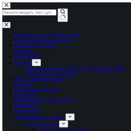
Перейти
к
сути
Ничего
не
найдено
Взаимодействие с Минсельхозом.
Демонстрационная страница
Как сажать лен Дома
Контакты
Мероприятия
О Фонде
Мы члены Комитета ТПП РФ по развитию АПК
Цели, задачи, положения
Область применения льна
Партнеры
Попечительский совет
Программы
ПРОЕКТЫ ФОНДА НИОКР
Публикации
Руководство
Экспертный совет Фонда
Эксперты фонда
Экспертный совет Фонда 2