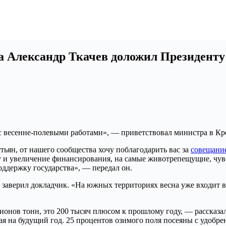
за Александр Ткачев доложил Президент
с весенне-полевыми работами», — приветствовал министра в Кре
тьян, от нашего сообщества хочу поблагодарить вас за
совещани
у и увеличение финансирования, на самые животрепещущие, чув
ддержку государства», — передал он.
верил докладчик. «На южных территориях весна уже входит во в
нов тонн, это 200 тысяч плюсом к прошлому году, — рассказал 
я на будущий год. 25 процентов озимого поля посеяны с удобрен