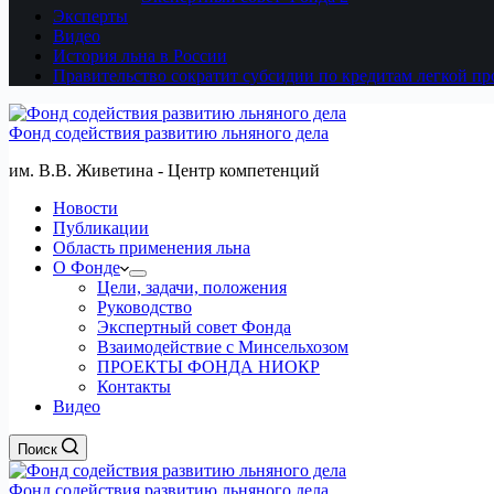
Эксперты
Видео
История льна в России
Правительство сократит субсидии по кредитам легкой 
Фонд содействия развитию льняного дела
им. В.В. Живетина - Центр компетенций
Новости
Публикации
Область применения льна
О Фонде
Цели, задачи, положения
Руководство
Экспертный совет Фонда
Взаимодействие с Минсельхозом
ПРОЕКТЫ ФОНДА НИОКР
Контакты
Видео
Поиск
Фонд содействия развитию льняного дела