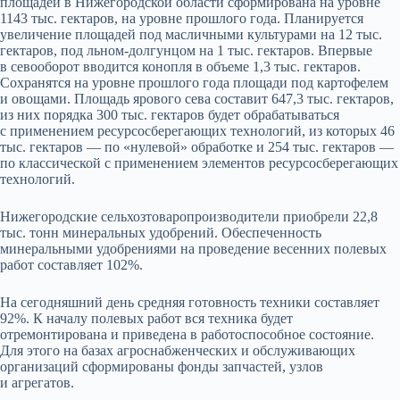
площадей в Нижегородской области сформирована на уровне
1143 тыс. гектаров, на уровне прошлого года. Планируется
увеличение площадей под масличными культурами на 12 тыс.
гектаров, под льном-долгунцом на 1 тыс. гектаров. Впервые
в севооборот вводится конопля в объеме 1,3 тыс. гектаров.
Сохранятся на уровне прошлого года площади под картофелем
и овощами. Площадь ярового сева составит 647,3 тыс. гектаров,
из них порядка 300 тыс. гектаров будет обрабатываться
с применением ресурсосберегающих технологий, из которых 46
тыс. гектаров — по «нулевой» обработке и 254 тыс. гектаров —
по классической с применением элементов ресурсосберегающих
технологий.
Нижегородские сельхозтоваропроизводители приобрели 22,8
тыс. тонн минеральных удобрений. Обеспеченность
минеральными удобрениями на проведение весенних полевых
работ составляет 102%.
На сегодняшний день средняя готовность техники составляет
92%. К началу полевых работ вся техника будет
отремонтирована и приведена в работоспособное состояние.
Для этого на базах агроснабженческих и обслуживающих
организаций сформированы фонды запчастей, узлов
и агрегатов.