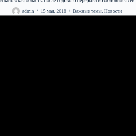
Ивановская область: после годового перерыва возобновился сев 
admin
15 мая, 2018
Важные темы
,
Новости