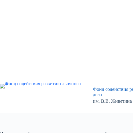
Перейти
к
сути
Фонд содействия р
дела
им. В.В. Живетина