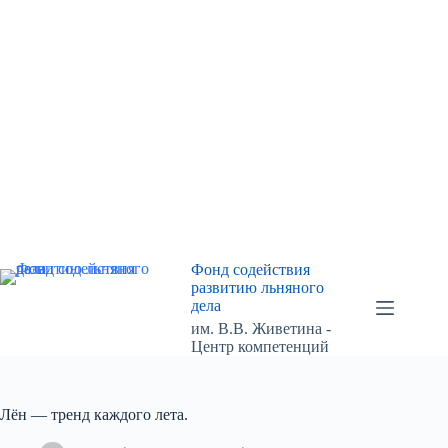
Перейти
к
сути
Фонд содействия
развитию льняного
дела
им. В.В. Живетина -
Центр компетенций
Лён — тренд каждого лета.