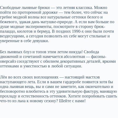
Свободные льняные брюки — это летняя классика. Можно
пойти по проторенной дорожке — тем более, что сейчас на
гребне модной волны все натуральные оттенки белого и
бежевого, эдакая дань матушке-природе. А если вам больше по
душе модные эксперименты, посмотрите в сторону брюк-
палаццо, кюлотов и бермуд. В поздних 1990-х они были почти
вездесущими, а сегодня позволить их себе могут стильные и
уверенные в себе девушки.
Без льняных блуз и топов этим летом никуда! Свобода
движений и сочетаний намечается абсолютная — фасоны-
оверсайз соседствуют с обилием декоративных деталей, яркими
оттенками и уместностью в любой ситуации.
Лён во всех своих воплощениях — настоящий мастхэв
наступающего лета. Если в вашем гардеробе появится хотя бы
одна льняная вещь, вы и сами не заметите, как окончательно и
бесповоротно влюбитесь в эту удивительную фактуру, манящую
прохладу и естественность оттенков. Хотите попробовать сшить
что-то из льна к новому сезону? Шейте с нами!