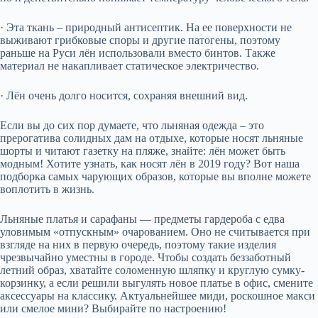
· Эта ткань – природный антисептик. На ее поверхности не
выживают грибковые споры и другие патогены, поэтому
раньше на Руси лён использовали вместо бинтов. Также
материал не накапливает статическое электричество.
· Лён очень долго носится, сохраняя внешний вид.
Если вы до сих пор думаете, что льняная одежда – это
прерогатива солидных дам на отдыхе, которые носят льняные
шорты и читают газетку на пляже, знайте: лён может быть
модным! Хотите узнать, как носят лён в 2019 году? Вот наша
подборка самых чарующих образов, которые вы вполне можете
воплотить в жизнь.
Льняные платья и сарафаны — предметы гардероба с едва
уловимым «отпускным» очарованием. Оно не считывается при
взгляде на них в первую очередь, поэтому такие изделия
чрезвычайно уместны в городе. Чтобы создать беззаботный
летний образ, хватайте соломенную шляпку и круглую сумку-
корзинку, а если решили выгулять новое платье в офис, смените
аксессуары на классику. Актуальнейшее миди, роскошное макси
или смелое мини? Выбирайте по настроению!