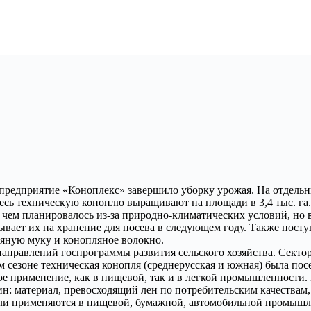
редприятие «Коноплекс» завершило уборку урожая. На отдельн
десь техническую коноплю выращивают на площади в 3,4 тыс. га
е, чем планировалось из-за природно-климатических условий, но 
дывает их на хранение для посева в следующем году. Также пос
ляную муку и конопляное волокно.
аправлений госпрограммы развития сельского хозяйства. Сектор 
езоне техническая конопля (среднерусская и южная) была посеян
ое применение, как в пищевой, так и в легкой промышленности.
н: материал, превосходящий лен по потребительским качествам,
ли применяются в пищевой, бумажной, автомобильной промышле