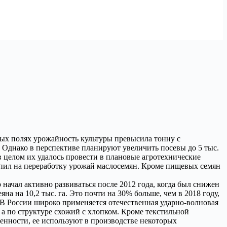
ых полях урожайность культуры превысила тонну с
. Однако в перспективе планируют увеличить посевы до 5 тыс.
в целом их удалось провести в плановые агротехнические
тупил на переработку урожай маслосемян. Кроме пищевых семян
начал активно развиваться после 2012 года, когда был снижен
а на 10,2 тыс. га. Это почти на 30% больше, чем в 2018 году,
 В России широко применяется отечественная ударно-волновая
 а по структуре схожий с хлопком. Кроме текстильной
нности, ее используют в производстве некоторых