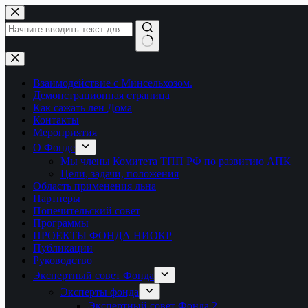
Перейти
к
сути
Ничего
не
найдено
Взаимодействие с Минсельхозом.
Демонстрационная страница
Как сажать лен Дома
Контакты
Мероприятия
О Фонде
Мы члены Комитета ТПП РФ по развитию АПК
Цели, задачи, положения
Область применения льна
Партнеры
Попечительский совет
Программы
ПРОЕКТЫ ФОНДА НИОКР
Публикации
Руководство
Экспертный совет Фонда
Эксперты фонда
Экспертный совет Фонда 2