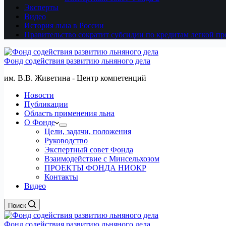
Эксперты
Видео
История льна в России
Правительство сократит субсидии по кредитам легкой 
Фонд содействия развитию льняного дела
им. В.В. Живетина - Центр компетенций
Новости
Публикации
Область применения льна
О Фонде
Цели, задачи, положения
Руководство
Экспертный совет Фонда
Взаимодействие с Минсельхозом
ПРОЕКТЫ ФОНДА НИОКР
Контакты
Видео
Поиск
Фонд содействия развитию льняного дела