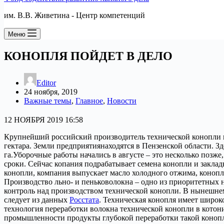
им. В.В. Живетина - Центр компетенций
Меню
КОНОПЛЯ ПОЙДЕТ В ДЕЛО
Editor
24 ноября, 2019
Важные темы
,
Главное
,
Новости
12 НОЯБРЯ 2019 16:58
Крупнейший российский производитель технической конопли п
гектара. Земли предприятиянаходятся в Пензенской области. З
га.Уборочные работы начались в августе – это несколько позж
сроки. Сейчас копания подрабатывает семена конопли и закла
конопли, компания выпускает масло холодного отжима, коноп
Производство льно- и пеньковолокна – одно из приоритетных н
контроль над производством технической конопли. В нынешнем с
следует из данных
Росстата
. Техническая конопля имеет широк
технология переработки волокна технической конопли в котони
промышленности продукты глубокой переработки такой коноп