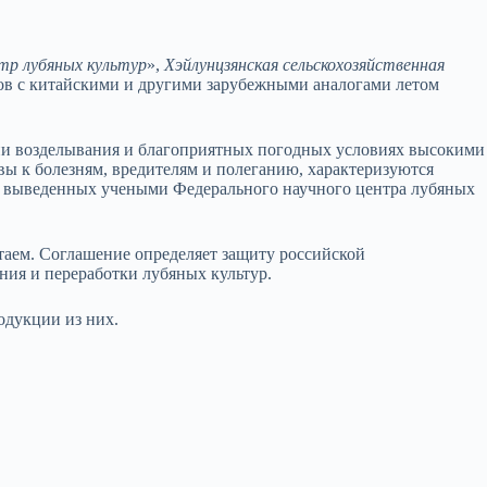
тр лубяных культур
»,
Хэйлунцзянская сельскохозяйственная
тов с китайскими и другими зарубежными аналогами летом
ии возделывания и благоприятных погодных условиях высокими
ивы к болезням, вредителям и полеганию, характеризуются
выведенных учеными Федерального научного центра лубяных
таем. Соглашение определяет защиту российской
ния и переработки лубяных культур.
одукции из них.