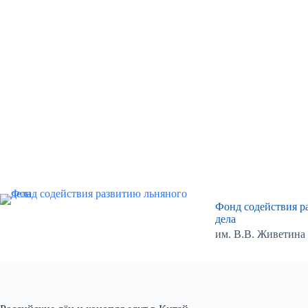
Перейти
к
сути
Фонд содействия р
дела
им. В.В. Живетина