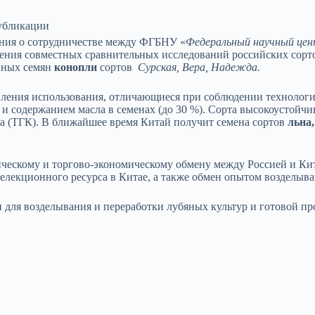
убликации
шения о сотрудничестве между ФГБНУ «
Федеральный научный цен
дения совместных сравнительных исследований российских сор
вных семян
конопли
сортов
Сурская, Вера, Надежда.
вления использования, отличающиеся при соблюдении технолог
а) и содержанием масла в семенах (до 30 %). Сорта высокоустойч
а (ТГК). В ближайшее время Китай получит семена сортов
льна,
ическому и торгово-экономическому обмену между Россией и Ки
елекционного ресурса в Китае, а также обмен опытом возделыва
 для возделывания и переработки лубяных культур и готовой пр