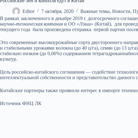
Российские лён и конопля едут в Китай
Editor
7 октября, 2020
Важные темы
,
Новости
,
П
В рамках заключенного в декабре 2019 г. долгосрочного согла
научно-техническая компания
и ОО «
Лэши
» (Китай), для прове
текущего года была произведена отправка первой партии посе
Это современные высокоурожайные сорта двустороннего напра
и стабильными урожаями волокна (до 40 ц/га), семян (до 13 ц/г
стабильно низким (до 0,06%) содержанием тетрагидроканнабиол
культур.
Цель российско-китайского соглашения — содействие технолог
интеллектуальной собственности и представительство данного с
Китайские партнеры также проявили интерес в импорте техники
Источник ФНЦ ЛК