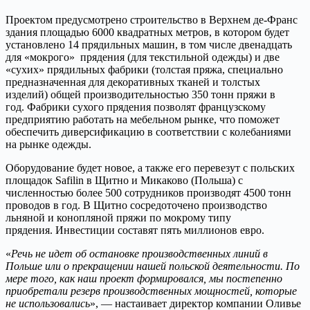
Проектом предусмотрено строительство в Верхнем де-Франс
здания площадью 6000 квадратных метров, в котором будет
установлено 14 прядильных машин, в том числе двенадцать
для «мокрого» прядения (для текстильной одежды) и две
«сухих» прядильных фабрики (толстая пряжа, специально
предназначенная для декоративных тканей и толстых
изделий) общей производительностью 350 тонн пряжи в
год. Фабрики сухого прядения позволят французскому
предприятию работать на мебельном рынке, что поможет
обеспечить диверсификацию в соответствии с колебаниями
на рынке одежды.
Оборудование будет новое, а также его перевезут с польских
площадок Safilin в Щитно и Микаково (Польша) с
численностью более 500 сотрудников производят 4500 тонн
проводов в год. В Щитно сосредоточено производство
льняной и конопляной пряжи по мокрому типу
прядения. Инвестиции составят пять миллионов евро.
«
Речь не идет об остановке производственных линий в
Польше или о прекращении нашей польской деятельности. По
мере того, как наш проект формировался, мы постепенно
приобретали резерв производственных мощностей, которые
не использовались
», — настаивает директор компании Оливье