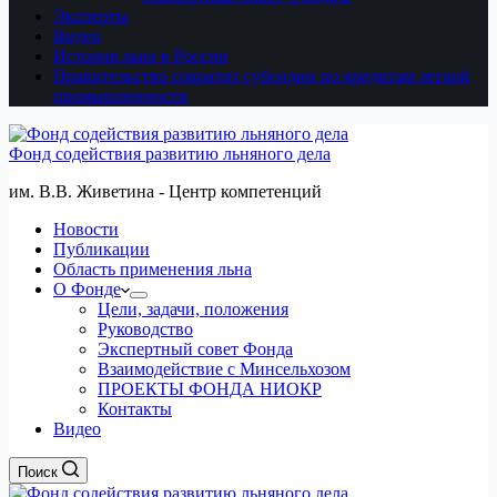
Эксперты
Видео
История льна в России
Правительство сократит субсидии по кредитам легкой
промышленности
Фонд содействия развитию льняного дела
им. В.В. Живетина - Центр компетенций
Новости
Публикации
Область применения льна
О Фонде
Цели, задачи, положения
Руководство
Экспертный совет Фонда
Взаимодействие с Минсельхозом
ПРОЕКТЫ ФОНДА НИОКР
Контакты
Видео
Поиск