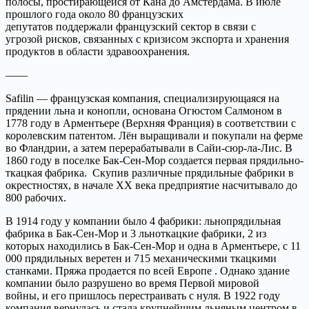
полосы, простирающейся от Кана до Амстердама. В июле
прошлого года около 80 французских
депутатов поддержали французский сектор в связи с
угрозой рисков, связанных с кризисом экспорта и хранения
продуктов в области здравоохранения.
——
Safilin — французская компания, специализирующаяся на
прядении льна и конопли, основана Огюстом Салмоном в
1778 году в Арментьере (Верхняя Франция) в соответствии с
королевским патентом. Лён выращивали и покупали на ферме
во Фландрии, а затем перерабатывали в Сайи-сюр-ла-Лис. В
1860 году в поселке Бак-Сен-Мор создается первая прядильно-
ткацкая фабрика. Скупив различные прядильные фабрики в
окрестностях, в начале ХХ века предприятие насчитывало до
800 рабочих.
В 1914 году у компании было 4 фабрики: льнопрядильная
фабрика в Бак-Сен-Мор и 3 льноткацкие фабрики, 2 из
которых находились в Бак-Сен-Мор и одна в Арментьере, с 11
000 прядильных веретен и 715 механическими ткацкими
станками. Пряжа продается по всей Европе . Однако здание
компании было разрушено во время Первой мировой
войны, и его пришлось перестраивать с нуля. В 1922 году
компания вернулась и стала крупнейшим льняным центром в