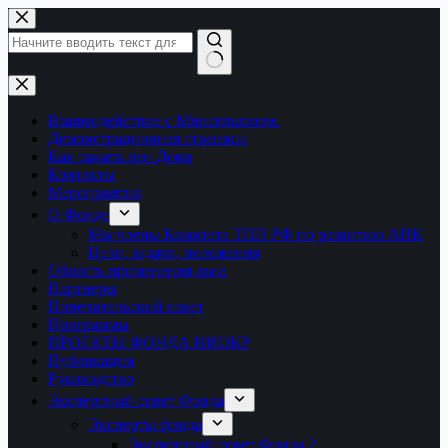
Перейти
к
сути
Ничего
не
найдено
Взаимодействие с Минсельхозом.
Демонстрационная страница
Как сажать лен Дома
Контакты
Мероприятия
О Фонде
Мы члены Комитета ТПП РФ по развитию АПК
Цели, задачи, положения
Область применения льна
Партнеры
Попечительский совет
Программы
ПРОЕКТЫ ФОНДА НИОКР
Публикации
Руководство
Экспертный совет Фонда
Эксперты фонда
Экспертный совет Фонда 2