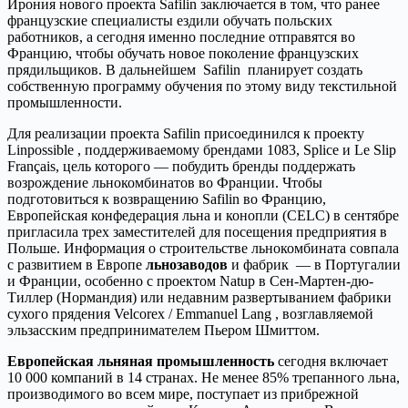
Ирония нового проекта Safilin заключается в том, что ранее
французские специалисты ездили обучать польских
работников, а сегодня именно последние отправятся во
Францию, чтобы обучать новое поколение французских
прядильщиков. В дальнейшем Safilin планирует создать
собственную программу обучения по этому виду текстильной
промышленности.
Для реализации проекта Safilin присоединился к проекту
Linpossible , поддерживаемому брендами 1083, Splice и Le Slip
Français, цель которого — побудить бренды поддержать
возрождение льнокомбинатов во Франции. Чтобы
подготовиться к возвращению Safilin во Францию,
Европейская конфедерация льна и конопли (CELC) в сентябре
пригласила трех заместителей для посещения предприятия в
Польше. Информация о строительстве льнокомбината совпала
с развитием в Европе
льнозаводов
и фабрик — в Португалии
и Франции, особенно с проектом Natup в Сен-Мартен-дю-
Тиллер (Нормандия) или недавним развертыванием фабрики
сухого прядения Velcorex / Emmanuel Lang , возглавляемой
эльзасским предпринимателем Пьером Шмиттом.
Европейская льняная промышленность
сегодня включает
10 000 компаний в 14 странах. Не менее 85% трепанного льна,
производимого во всем мире, поступает из прибрежной