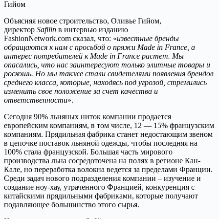
Гийом
Объясняя новое строительство, Оливье Гийом,
директор
Safilin
в интервью изданию
FashionNetwork.com сказал, что: «
известные бренды
обращаются к нам с просьбой о пряжи Made in France, а
интерес потребителей к Made in France растет. Мы
опасались, что нас заинтересуют только элитные товары и
роскошь. Но мы также стали свидетелями появления брендов
среднего класса, которые, находясь под угрозой, стремились
изменить свое положение за счет качества и
ответственности
».
Сегодня 90% льняных ниток компании продается
европейским компаниям, в том числе, 12 — 15% французским
компаниям. Прядильная фабрика станет недостающим звеном
в цепочке поставок льняной одежды, чтобы последняя на
100% стала французской. Большая часть мирового
производства льна сосредоточена на полях в регионе Кан-
Кале, но переработка волокна ведется за пределами Франции.
Среди задач нового подразделения компании – изучение и
создание ноу-хау, утраченного Францией, конкуренция с
китайскими прядильными фабриками, которые получают
подавляющее большинство этого сырья.