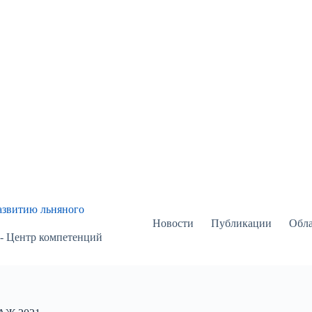
азвитию льняного
Новости
Публикации
Обла
 - Центр компетенций