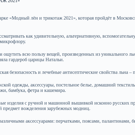
Ж 2021»
рке «Модный лён и трикотаж 2021», которая пройдёт в Московс
ссматривать как удивительную, альтернативную, вспомогатель
 микрофлору.
 ощутить всю пользу вещей, произведенных из уникального льн
ляла гардероб царицы Натальи.
ая безопасность и лечебные антисептические свойства льна – п
ской одежды, аксессуары, постельное белье, домашний текстиль
ожи, бамбука, фетра и кашемира.
ые изделия с ручной и машинной вышивкой исконно русских пр
й предмет вожделения зарубежных модниц.
различными аксессуарами: перчатками, поясами, палантинами, 