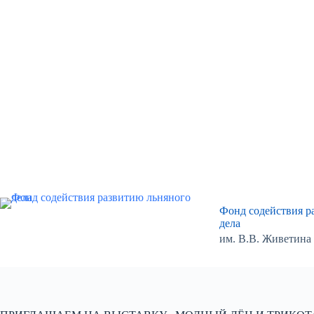
Перейти
к
сути
Фонд содействия р
дела
им. В.В. Живетина