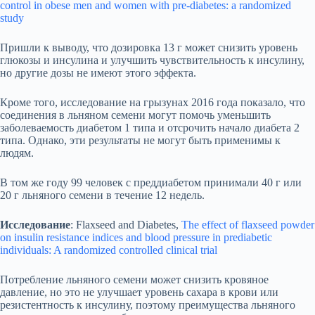
control in obese men and women with pre-diabetes: a randomized
study
Пришли к выводу, что дозировка 13 г может снизить уровень
глюкозы и инсулина и улучшить чувствительность к инсулину,
но другие дозы не имеют этого эффекта.
Кроме того, исследование на грызунах 2016 года показало, что
соединения в льняном семени могут помочь уменьшить
заболеваемость диабетом 1 типа и отсрочить начало диабета 2
типа. Однако, эти результаты не могут быть применимы к
людям.
В том же году 99 человек с преддиабетом принимали 40 г или
20 г льняного семени в течение 12 недель.
Исследование
: Flaxseed and Diabetes,
The effect of flaxseed powder
on insulin resistance indices and blood pressure in prediabetic
individuals: A randomized controlled clinical trial
Потребление льняного семени может снизить кровяное
давление, но это не улучшает уровень сахара в крови или
резистентность к инсулину, поэтому преимущества льняного