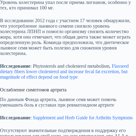
Уровень холестерина упал после приема лигнанов, особенно у
тех, кто принимал 100 мг.
В исследовании 2012 года с участием 17 человек обнаружили,
что употребление льняного семени снизило уровень
холестерина ЛПНП и помогло организму снизить количество
жира, хотя они отмечают, что общая диета также может играть
определенную роль. Команда предположила, что диетическое
льняное семя может быть полезно для снижения уровня
холестерина.
Исследование
: Phytosterols and cholesterol metabolism,
Flaxseed
dietary fibers lower cholesterol and increase fecal fat excretion, but
magnitude of effect depend on food type
Ослабление симптомов артрита
По данным Фонда артрита, льняное семя может помочь
уменьшить боль в суставах при ревматоидном артрите
Исследование
:
Supplement and Herb Guide for Arthritis Symptoms
Отсутствуют значительные подтверждения в поддержку его
использования для этой цели, но они утверждают, что ALA в