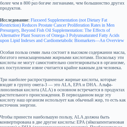
более чем в 800 раз богаче лигнанами, чем большинство других
продуктов.
Исследование
:
Flaxseed Supplementation (not Dietary Fat
Restriction) Reduces Prostate Cancer Proliferation Rates in Men
Presurgery
,
Beyond Fish Oil Supplementation: The Effects of
Alternative Plant Sources of Omega-3 Polyunsaturated Fatty Acids
upon Lipid Indexes and Cardiometabolic Biomarkers—An Overview
Особая польза семян льна состоит в высоком содержании масла,
богатого ненасыщенными жирными кислотами. Поскольку эти
кислоты не могут самостоятельно синтезироваться в организме,
их поступление извне считается крайне важным для человека.
Три наиболее распространенные жирные кислоты, которые
входят в группу омега-3 — это ALA, EPA и DHA. Альфа-
линолиевая кислота (ALA) в основном встречается в продуктах
растительного происхождения. В первозданном виде эту
кислоту наш организм использует как обычный жир, то есть как
источник энергии.
Чтобы принести наибольшую пользу, ALA должна быть
конвертирована в две другие кислоты: EPA (эйкозапентаеновая