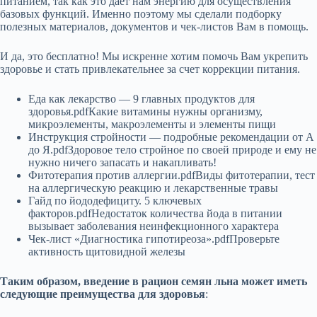
питанием, так как это дает нам энергию для осуществления
базовых функций. Именно поэтому мы сделали подборку
полезных материалов, документов и чек-листов Вам в помощь.
И да, это бесплатно! Мы искренне хотим помочь Вам укрепить
здоровье и стать привлекательнее за счет коррекции питания.
Еда как лекарство — 9 главных продуктов для
здоровья.pdfКакие витамины нужны организму,
микроэлементы, макроэлементы и элементы пищи
Инструкция стройности — подробные рекомендации от А
до Я.pdfЗдоровое тело стройное по своей природе и ему не
нужно ничего запасать и накапливать!
Фитотерапия против аллергии.pdfВиды фитотерапии, тест
на аллергическую реакцию и лекарственные травы
Гайд по йододефициту. 5 ключевых
факторов.pdfНедостаток количества йода в питании
вызывает заболевания неинфекционного характера
Чек-лист «Диагностика гипотиреоза».pdfПроверьте
активность щитовидной железы
Таким образом, введение в рацион семян льна может иметь
следующие преимущества для здоровья
: