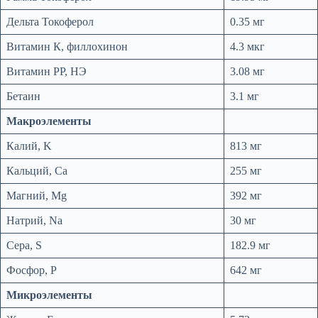
Дельта Токоферол
0.35 мг
Витамин К, филлохинон
4.3 мкг
Витамин РР, НЭ
3.08 мг
Бетаин
3.1 мг
Макроэлементы
Калий, K
813 мг
Кальций, Ca
255 мг
Магний, Mg
392 мг
Натрий, Na
30 мг
Сера, S
182.9 мг
Фосфор, P
642 мг
Микроэлементы