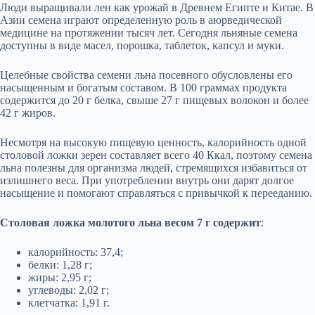
Люди выращивали лен как урожай в Древнем Египте и Китае. В
Азии семена играют определенную роль в аюрведической
медицине на протяжении тысяч лет. Сегодня льняные семена
доступны в виде масел, порошка, таблеток, капсул и муки.
Целебные свойства семени льна посевного обусловлены его
насыщенным и богатым составом. В 100 граммах продукта
содержится до 20 г белка, свыше 27 г пищевых волокон и более
42 г жиров.
Несмотря на высокую пищевую ценность, калорийность одной
столовой ложки зерен составляет всего 40 Ккал, поэтому семена
льна полезны для организма людей, стремящихся избавиться от
излишнего веса. При употреблении внутрь они дарят долгое
насыщение и помогают справляться с привычкой к перееданию.
Столовая ложка молотого льна весом 7 г содержит
:
калорийность: 37,4;
белки: 1,28 г;
жиры: 2,95 г;
углеводы: 2,02 г;
клетчатка: 1,91 г.