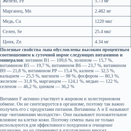
Железо, Fe
5.73 мг
Марганец, Mn
2.482 мг
Медь, Cu
1220 мкг
Селен, Se
25.4 мкг
Цинк, Zn
4.34 мг
Полезные свойства льна обусловлены высоким процентным
соотношением к суточной норме следующих витаминов и
минералов
: витамин B1 — 109,6 %, холином — 15,7 %,
витамином B5 — 19,7 %, витамином B6 — 23,7 %, витамином
B9 — 21,8 %, витамином PP — 15,4 %, калием — 32,5 %,
кальцием — 25,5 %, магнием — 98 %, фосфором — 80,3 %,
железом — 31,8 %, марганцем — 124,1 %, медью — 122 %,
селеном — 46,2 %, цинком — 36,2 %
Витамин F активно участвует в жировом и холестериновом
обмене. Он не синтезируется в организме, поэтому так важно
получать его с продуктами питания. Витамины А и Е называют
еще «витаминами молодости». Они оказывают положительное
влияние на клетки кожи. Поэтому семена льна не только
используются для эффективного похудения и очищение
организма, но их применяют в изготовлении многих