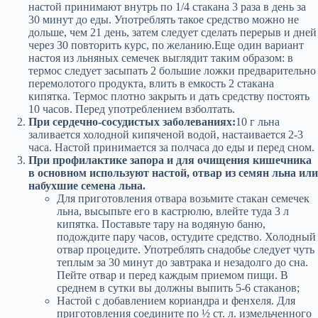
настой принимают внутрь по 1/4 стакана 3 раза в день за
30 минут до еды. Употреблять такое средство можно не
дольше, чем 21 день, затем следует сделать перерыв и дней
через 30 повторить курс, по желанию.Еще один вариант
настоя из льняных семечек выглядит таким образом: в
термос следует засыпать 2 большие ложки предварительно
перемолотого продукта, влить в емкость 2 стакана
кипятка. Термос плотно закрыть и дать средству постоять
10 часов. Перед употреблением взболтать.
При сердечно-сосудистых заболеваниях:
10 г льна
заливается холодной кипяченой водой, настаивается 2-3
часа. Настой принимается за полчаса до еды и перед сном.
При профилактике запора и для очищения кишечника
в основном используют настой, отвар из семян льна или
набухшие семена льна.
Для приготовления отвара возьмите стакан семечек
льна, высыпьте его в кастрюлю, влейте туда 3 л
кипятка. Поставьте тару на водяную баню,
подождите пару часов, остудите средство. Холодный
отвар процедите. Употреблять снадобье следует чуть
теплым за 30 минут до завтрака и незадолго до сна.
Пейте отвар и перед каждым приемом пищи. В
среднем в сутки вы должны выпить 5-6 стаканов;
Настой с добавлением кориандра и фенхеля. Для
приготовления соедините по ½ ст. л. измельченного