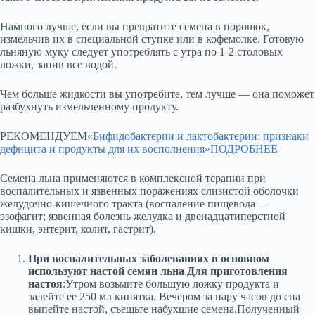
Намного лучше, если вы превратите семена в порошок,
измельчив их в специальной ступке или в кофемолке. Готовую
льняную муку следует употреблять с утра по 1-2 столовых
ложки, запив все водой.
Чем больше жидкости вы употребите, тем лучше — она поможет
разбухнуть измельченному продукту.
РЕКОМЕНДУЕМ
«Бифидобактерии и лактобактерии: признаки
дефицита и продукты для их восполнения»
ПОДРОБНЕЕ
Семена льна применяются в комплексной терапии при
воспалительных и язвенных поражениях слизистой оболочки
желудочно-кишечного тракта (воспаление пищевода —
эзофагит; язвенная болезнь желудка и двенадцатиперстной
кишки, энтерит, колит, гастрит).
При воспалительных заболеваниях в основном
используют настой семян льна
.
Для приготовления
настоя
:Утром возьмите большую ложку продукта и
залейте ее 250 мл кипятка. Вечером за пару часов до сна
выпейте настой, съешьте набухшие семена.Полученный