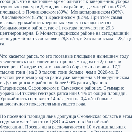
сообщил, что в настоящее время близится к завершению уборка
зерновых культур в Демидовском районе, где уже убрано 97%
площадей, в Починковском (89%), Монастырщинском (86%),
Хиславичском (85%) и Краснинском (82%). При этом самая
высокая урожайность зерновых культур складывается в
Кардымовском районе, где с 1 гектара получают по 29,3
центнеров зерна. В Монастырщинском районе на сегодняшний
день урожайность составляет 28,8 ц/га, в Хиславичском – 28,1 ц/
га.
Что касается рапса, то его посевные площади в нынешнем году
увеличились по сравнению с прошлым годом на 2,6 тысячи
гектаров. Ожидается, что валовой сбор семян составит 17,7
тысячи тонн ( на 3,8 тысячи тонн больше, чем в 2020-м). В
настоящее время уборка рапса уже завершена в Новодугинском
и Духовщинском районах. Более 90% рапса убрано в
Гагаринском, Сафоновском и Сычевском районах. Суммарно
убрано 8,4 тысячи гектаров рапса или 64% от общей площади.
Урожайность составляет 14 ц/га, что на 0,4 ц/га больше
аналогичного показателя минувшего года.
По посевной площади льна-долгунца Смоленская область в этом
году занимает 1 место в ЦФО и 4 место в Российской
Федерации. Посевы льна располагаются в 10 муниципальных