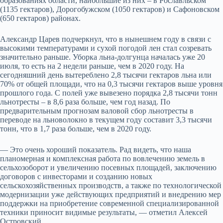
образованиях области, наибольшие из них – в Рославльском
(1135 гектаров), Дорогобужском (1050 гектаров) и Сафоновском
(650 гектаров) районах.
Александр Царев подчеркнул, что в нынешнем году в связи с
высокими температурами и сухой погодой лен стал созревать
значительно раньше. Уборка льна-долгунца началась уже 20
июля, то есть на 2 недели раньше, чем в 2020 году. На
сегодняшний день вытереблено 2,8 тысячи гектаров льна или
70% от общей площади, что на 0,3 тысячи гектаров выше уровня
прошлого года. С полей уже вывезено порядка 2,8 тысячи тонн
льнотресты – в 8,6 раза больше, чем год назад. По
предварительным прогнозам валовой сбор льнотресты в
переводе на льноволокно в текущем году составит 3,3 тысячи
тонн, что в 1,7 раза больше, чем в 2020 году.
— Это очень хороший показатель. Рад видеть, что наша
планомерная и комплексная работа по вовлечению земель в
сельхозоборот и увеличению посевных площадей, заключению
договоров с инвесторами и созданию новых
сельскохозяйственных производств, а также по технологической
модернизации уже действующих предприятий и внедрению мер
поддержки на приобретение современной специализированной
техники приносит видимые результаты, — отметил Алексей
Островский.