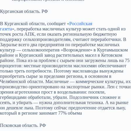
Курганская область. РФ
В Курганской области, сообщает «
Российская
газета
«, переработка масличных культур может стать одной из
точек роста АПК, если оказать региональную бюджетную
поддержку сельхозпроизводителям, считают переработчики. В
Зауралье всего два предприятия по переработке масличных
культур — сельхозкооператив «Возрождение» в Куртамышском
районе и Курганский завод растительных масел в Кетовском
районе. Пока из-за проблем с сырьем они загружены лишь на 75
процентов: местные производители маслосемян обеспечивают
только треть потребности. Поэтому маслозаводы вынуждены
приобретать сырье за пределами региона, в основном в
Челябинской области. Масличные — коммерческие культуры, их
производство ориентировано на экспортные рынки. Лен с точки
зрения агротехники прост в возделывании: посеяли,
гербицидами обработали, убрали. Подсолнечник сложнее и
сеять, и убирать — нужна дополнительная техника. А на рынке
он дешевле льна. Поэтому сейчас предпочтение отдается льну,
который в регионе занимает 77% объема
Псковская область. РФ