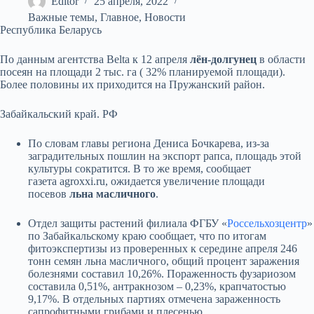
Editor
25 апреля, 2022
Важные темы
,
Главное
,
Новости
Республика Беларусь
По данным агентства Belta к 12 апреля
лён-долгунец
в области
посеян на площади 2 тыс. га ( 32% планируемой площади).
Более половины их приходится на Пружанский район.
Забайкальский край. РФ
По словам главы региона Дениса Бочкарева, из-за
заградительных пошлин на экспорт рапса, площадь этой
культуры сократится. В то же время, сообщает
газета аgroxxi.ru, ожидается увеличение площади
посевов
льна масличного
.
Отдел защиты растений филиала ФГБУ «
Россельхозцентр
»
по Забайкальскому краю сообщает, что по итогам
фитоэкспертизы из проверенных к середине апреля 246
тонн семян льна масличного, общий процент заражения
болезнями составил 10,26%. Пораженность фузариозом
составила 0,51%, антракнозом – 0,23%, крапчатостью
9,17%. В отдельных партиях отмечена зараженность
сапрофитными грибами и плесенью