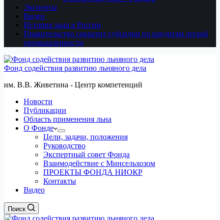
Эксперты
Видео
История льна в России
Правительство сократит субсидии по кредитам легкой
промышленности
Фонд содействия развитию льняного дела
им. В.В. Живетина - Центр компетенций
Новости
Публикации
Область применения льна
О Фонде
Цели, задачи, положения
Руководство
Экспертный совет Фонда
Взаимодействие с Минсельхозом
ПРОЕКТЫ ФОНДА НИОКР
Контакты
Видео
Поиск