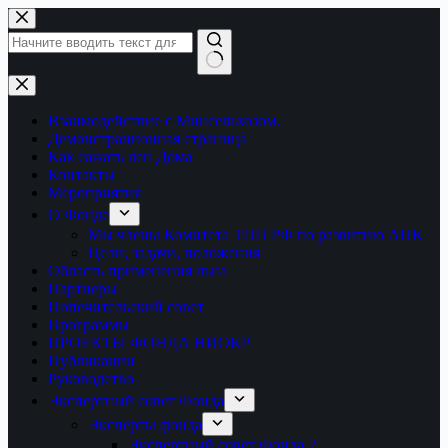
Перейти
к
сути
Ничего
не
найдено
Взаимодействие с Минсельхозом.
Демонстрационная страница
Как сажать лен Дома
Контакты
Мероприятия
О Фонде
Мы члены Комитета ТПП РФ по развитию АПК
Цели, задачи, положения
Область применения льна
Партнеры
Попечительский совет
Программы
ПРОЕКТЫ ФОНДА НИОКР
Публикации
Руководство
Экспертный совет Фонда
Эксперты фонда
Экспертный совет Фонда 2