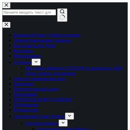
Перейти
к
сути
Ничего
не
найдено
Взаимодействие с Минсельхозом.
Демонстрационная страница
Как сажать лен Дома
Контакты
Мероприятия
О Фонде
Мы члены Комитета ТПП РФ по развитию АПК
Цели, задачи, положения
Область применения льна
Партнеры
Попечительский совет
Программы
ПРОЕКТЫ ФОНДА НИОКР
Публикации
Руководство
Экспертный совет Фонда
Эксперты фонда
Экспертный совет Фонда 2