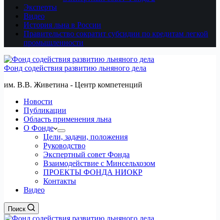
Эксперты
Видео
История льна в России
Правительство сократит субсидии по кредитам легкой
промышленности
Фонд содействия развитию льняного дела
им. В.В. Живетина - Центр компетенций
Новости
Публикации
Область применения льна
О Фонде
Цели, задачи, положения
Руководство
Экспертный совет Фонда
Взаимодействие с Минсельхозом
ПРОЕКТЫ ФОНДА НИОКР
Контакты
Видео
Поиск