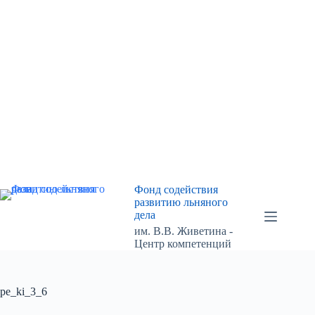
Перейти
к
сути
Фонд содействия
развитию льняного
дела
им. В.В. Живетина -
Центр компетенций
pe_ki_3_6